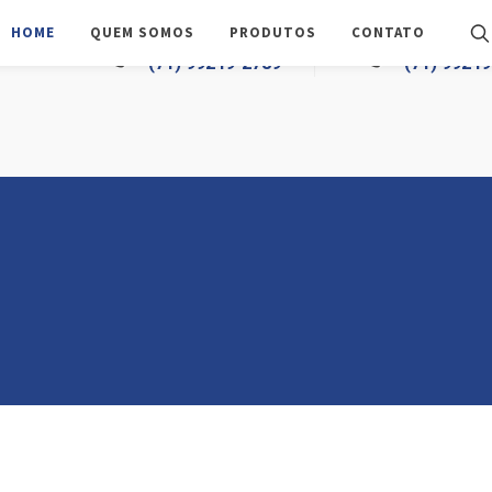
HOME
QUEM SOMOS
PRODUTOS
CONTATO
TELEFONE
WHATSAPP
(71) 99249-2789
(71) 9924