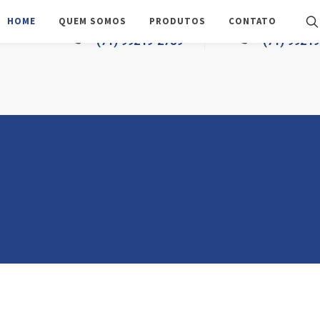
HOME
QUEM SOMOS
PRODUTOS
CONTATO
TELEFONE
WHATSAPP
(71) 99249-2789
(71) 9924