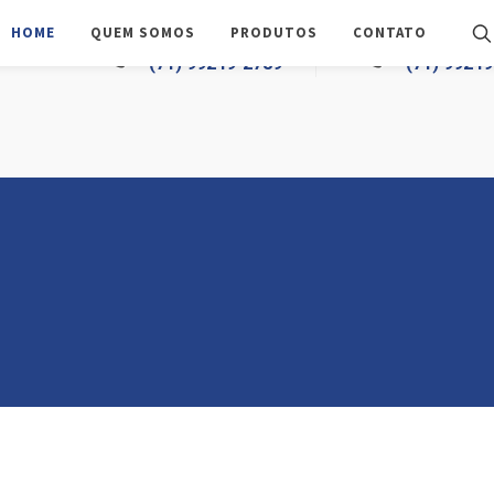
HOME
QUEM SOMOS
PRODUTOS
CONTATO
TELEFONE
WHATSAPP
(71) 99249-2789
(71) 9924