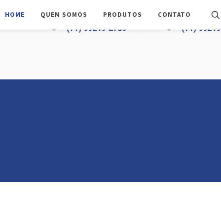
HOME
QUEM SOMOS
PRODUTOS
CONTATO
TELEFONE
WHATSAPP
(71) 99249-2789
(71) 9924