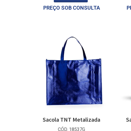
PREÇO SOB CONSULTA
P
Sacola TNT Metalizada
S
CÓD. 18537G